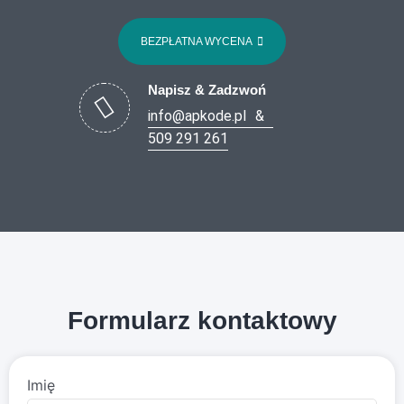
BEZPŁATNA WYCENA
Napisz & Zadzwoń
info@apkode.pl
&
509 291 261
Formularz kontaktowy
Imię