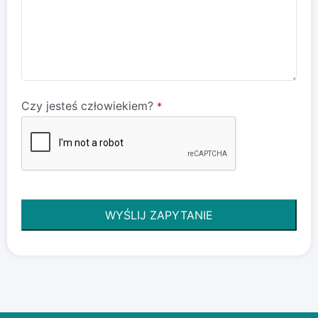
Czy jesteś człowiekiem?
*
WYŚLIJ ZAPYTANIE
To pole
powinno
zostać
puste