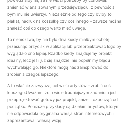
powiedziałby mi, że nie widzi potrzeby by cokolwiek
zmieniać w analizowanym przedsięwzięciu, z pewnością
bym mu nie uwierzył. Niezależnie od tego czy byłby to
plakat, nadruk na koszulkę czy coś innego – zawsze można
znaleźć coś do czego warto mieć uwagę.
To niemożliwe, by nie było dnia kiedy miałbym ochotę
przesunąć przycisk w aplikacji lub przeprojektować logo by
wyglądało ono lepiej. Rzadko kiedy znajdujemy projekt
idealny, lecz jeśli już się znajdzie, nie popełnimy błędu
wychwalając go. Niektóre mogą nas zainspirować do
zrobienia czegoś lepszego.
A to właśnie zazwyczaj cel wielu artystów – zrobić coś
lepszego.
Uważam, że o wiele trudniejszym zadaniem jest
przeprojektować gotowy już projekt, aniżeli rozpocząć od
początku. Poniższe przykłady są dziełem artystów, którym
nie odpowiadała oryginalna wersja stron internetowych i
zaprezentowali własną wizję